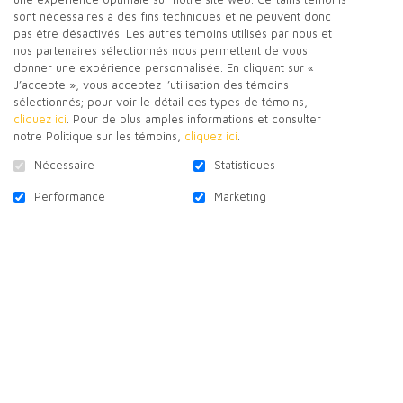
qu’un cadeau de naissance? Pour chaque boite
sont nécessaires à des fins techniques et ne peuvent donc
vendue, un montant de 20 $ revient en don à la
pas être désactivés. Les autres témoins utilisés par nous et
Fondation Olo.
nos partenaires sélectionnés nous permettent de vous
donner une expérience personnalisée. En cliquant sur «
J’accepte », vous acceptez l’utilisation des témoins
sélectionnés; pour voir le détail des types de témoins,
cliquez ici
. Pour de plus amples informations et consulter
90,00 $
notre Politique sur les témoins,
cliquez ici
.
Nécessaire
Statistiques
Performance
Marketing
DÉTAILS